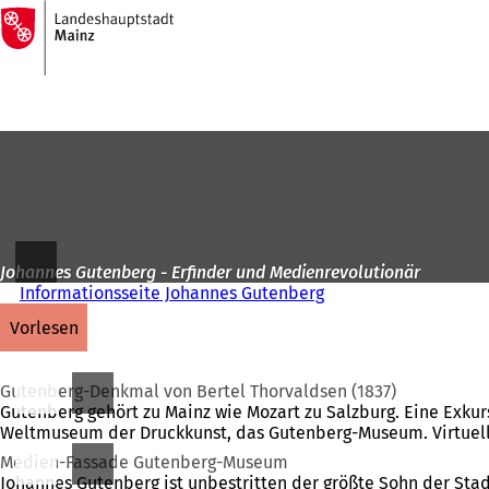
Zur
Startseite
Inhalt anspringen
Johannes Gutenberg - Erfinder und Medienrevolutionär
Informationsseite Johannes Gutenberg
vorlesen
Gutenberg-Denkmal von Bertel Thorvaldsen (1837)
Gutenberg gehört zu Mainz wie Mozart zu Salzburg. Eine Exkur
Weltmuseum der Druckkunst, das Gutenberg-Museum. Virtuell
Medien-Fassade Gutenberg-Museum
Johannes Gutenberg ist unbestritten der größte Sohn der Sta