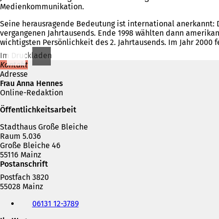
Medienkommunikation.
Seine herausragende Bedeutung ist international anerkannt:
vergangenen Jahrtausends. Ende 1998 wählten dann amerikanis
wichtigsten Persönlichkeit des 2. Jahrtausends. Im Jahr 2000 
Im Druckladen
Kontakt
Adresse
Frau Anna Hennes
Online-Redaktion
Öffentlichkeitsarbeit
Stadthaus Große Bleiche
Raum 5.036
Große Bleiche 46
55116 Mainz
Postanschrift
Postfach 3820
55028 Mainz
Telefon,
06131 12-3789
Fax
und