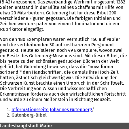
(B 42) anzusehen. Das zweibändige Werk mit insgesamt 1282
Seiten entstand in der Blüte seines Schaffens mit Hilfe von
etwa 20 Mitarbeitern. Gutenberg hat für diese Bibel 290
verschiedene Figuren gegossen. Die farbigen Initialen und
Zeichen wurden später von einem Illuminator und einem
Rubrikator eingefügt.
Von den 180 Exemplaren waren vermutlich 150 auf Papier
und die verbleibenden 30 auf kostbarerem Pergament
gedruckt. Heute existieren noch 49 Exemplare, wovon zwei
im Besitz des Gutenberg-Museums sind. Mit dieser Bibel, die
bis heute zu den schönsten gedruckten Büchern der Welt
gehört, hat Gutenberg bewiesen, dass die "nova forma
scribendi" den Handschriften, die damals ihre Hoch-Zeit
hatten, ästhetisch gleichwertig war. Die Entwicklung der
Schwarzen Kunst brachte einen Umbruch in der Schriftwelt.
Die Verbreitung von Wissen und wissenschaftlichen
Erkenntnissen förderte auch den wirtschaftlichen Fortschritt
und wurde zu einem Meilenstein in Richtung Neuzeit.
Sie
Informationsseite Johannes Gutenberg
befinden
Gutenberg-Bibel
sich
Fußbereich
Landeshauptstadt Mainz