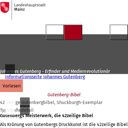
Zur
Startseite
Inhalt anspringen
Johannes Gutenberg - Erfinder und Medienrevolutionär
Informationsseite Johannes Gutenberg
vorlesen
Gutenberg-Bibel
42-zeilige Gutenbergbibel, Shuckburgh-Exemplar
Typografiedetail
Gutenbergs Meisterwerk, die 42zeilige Bibel
Als Krönung von Gutenbergs Druckkunst ist die 42zeilige Bibel