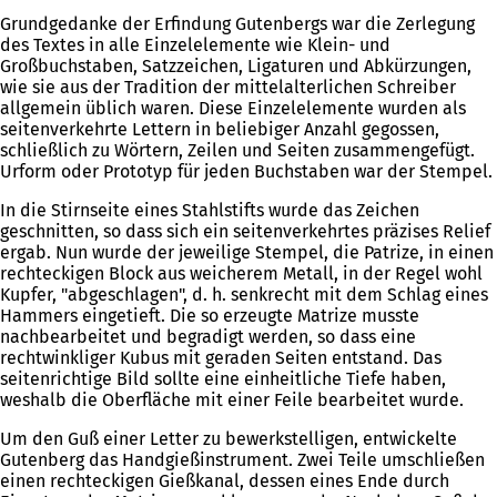
Grundgedanke der Erfindung Gutenbergs war die Zerlegung
des Textes in alle Einzelelemente wie Klein- und
Großbuchstaben, Satzzeichen, Ligaturen und Abkürzungen,
wie sie aus der Tradition der mittelalterlichen Schreiber
allgemein üblich waren. Diese Einzelelemente wurden als
seitenverkehrte Lettern in beliebiger Anzahl gegossen,
schließlich zu Wörtern, Zeilen und Seiten zusammengefügt.
Urform oder Prototyp für jeden Buchstaben war der Stempel.
In die Stirnseite eines Stahlstifts wurde das Zeichen
geschnitten, so dass sich ein seitenverkehrtes präzises Relief
ergab. Nun wurde der jeweilige Stempel, die Patrize, in einen
rechteckigen Block aus weicherem Metall, in der Regel wohl
Kupfer, "abgeschlagen", d. h. senkrecht mit dem Schlag eines
Hammers eingetieft. Die so erzeugte Matrize musste
nachbearbeitet und begradigt werden, so dass eine
rechtwinkliger Kubus mit geraden Seiten entstand. Das
seitenrichtige Bild sollte eine einheitliche Tiefe haben,
weshalb die Oberfläche mit einer Feile bearbeitet wurde.
Um den Guß einer Letter zu bewerkstelligen, entwickelte
Gutenberg das Handgießinstrument. Zwei Teile umschließen
einen rechteckigen Gießkanal, dessen eines Ende durch