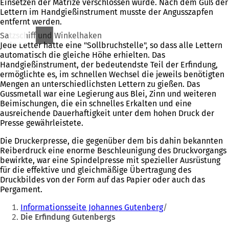
Einsetzen der Matrize verschlossen wurde. Nach dem Guß der
Lettern im Handgießinstrument musste der Angusszapfen
entfernt werden.
Satzschiff und Winkelhaken
Jede Letter hatte eine "Sollbruchstelle", so dass alle Lettern
automatisch die gleiche Höhe erhielten. Das
Handgießinstrument, der bedeutendste Teil der Erfindung,
ermöglichte es, im schnellen Wechsel die jeweils benötigten
Mengen an unterschiedlichsten Lettern zu gießen. Das
Gussmetall war eine Legierung aus Blei, Zinn und weiteren
Beimischungen, die ein schnelles Erkalten und eine
ausreichende Dauerhaftigkeit unter dem hohen Druck der
Presse gewährleistete.
Die Druckerpresse, die gegenüber dem bis dahin bekannten
Reiberdruck eine enorme Beschleunigung des Druckvorgangs
bewirkte, war eine Spindelpresse mit spezieller Ausrüstung
für die effektive und gleichmäßige Übertragung des
Druckbildes von der Form auf das Papier oder auch das
Pergament.
Sie
Informationsseite Johannes Gutenberg
befinden
Die Erfindung Gutenbergs